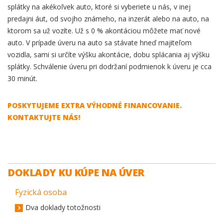
splátky na akékoľvek auto, ktoré si vyberiete u nás, v inej
predajni áut, od svojho známeho, na inzerát alebo na auto, na
ktorom sa už vozíte. Už s 0 % akontáciou môžete mať nové
auto. V prípade úveru na auto sa stávate hneď majiteľom
vozidla, sami si určíte výšku akontácie, dobu splácania aj výšku
splátky. Schválenie úveru pri dodržaní podmienok k úveru je cca
30 minút.
POSKYTUJEME EXTRA VÝHODNÉ FINANCOVANIE.
KONTAKTUJTE NÁS!
DOKLADY KU KÚPE NA ÚVER
Fyzická osoba
Dva doklady totožnosti