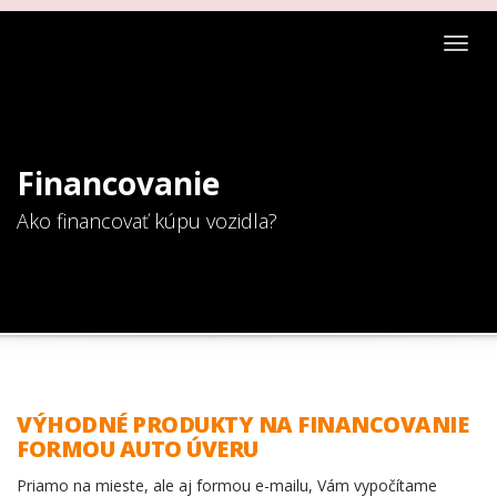
Togg
navig
Financovanie
Ako financovať kúpu vozidla?
VÝHODNÉ PRODUKTY NA FINANCOVANIE
FORMOU AUTO ÚVERU
Priamo na mieste, ale aj formou e-mailu, Vám vypočítame