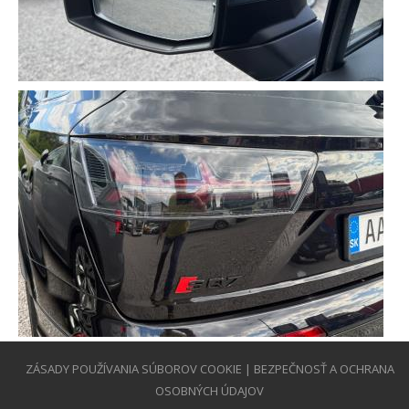
ZÁSADY POUŽÍVANIA SÚBOROV COOKIE
|
BEZPEČNOSŤ A OCHRANA
OSOBNÝCH ÚDAJOV