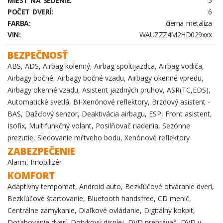
MIEST NA SEDENIE:
5
POČET DVERÍ:
6
FARBA:
čierna metalíza
VIN:
WAUZZZ4M2HD029xxx
BEZPEČNOSŤ
ABS, ADS, Airbag kolenný, Airbag spolujazdca, Airbag vodiča,
Airbagy bočné, Airbagy bočné vzadu, Airbagy okenné vpredu,
Airbagy okenné vzadu, Asistent jazdných pruhov, ASR(TC,EDS),
Automatické svetlá, BI-Xenónové reflektory, Brzdový asistent -
BAS, Dažďový senzor, Deaktivácia airbagu, ESP, Front asistent,
Isofix, Multifunkčný volant, Posilňovač riadenia, Sezónne
prezutie, Sledovanie mŕtveho bodu, Xenónové reflektory
ZABEZPEČENIE
Alarm, Imobilizér
KOMFORT
Adaptívny tempomat, Android auto, Bezkľúčové otváranie dverí,
Bezkľúčové štartovanie, Bluetooth handsfree, CD menič,
Centrálne zamykanie, Diaľkové ovládanie, Digitálny kokpit,
Doťahovanie dverí, Dotykový displej, DVD prehrávač, DVD v