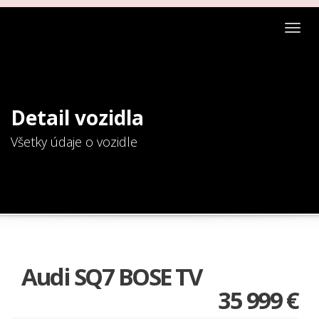
Togg
navig
Detail vozidla
Všetky údaje o vozidle
Audi SQ7 BOSE TV
35 999 €