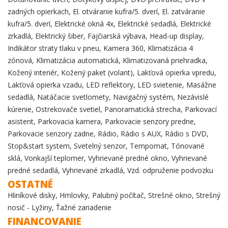
zadných opierkach, El. otváranie kufra/5. dverí, El. zatváranie
kufra/5. dverí, Elektrické okná 4x, Elektrické sedadlá, Elektrické
zrkadlá, Elektrický šiber, Fajčiarská výbava, Head-up display,
Indikátor straty tlaku v pneu, Kamera 360, Klimatizácia 4
zónová, Klimatizácia automatická, Klimatizovaná priehradka,
Kožený interiér, Kožený paket (volant), Lakťová opierka vpredu,
Lakťová opierka vzadu, LED reflektory, LED svietenie, Masážne
sedadlá, Natáčacie svetlomety, Navigačný systém, Nezávislé
kúrenie, Ostrekovače svetiel, Panoramatická strecha, Parkovací
asistent, Parkovacia kamera, Parkovacie senzory predne,
Parkovacie senzory zadne, Rádio, Rádio s AUX, Rádio s DVD,
Stop&start system, Svetelný senzor, Tempomat, Tónované
sklá, Vonkajší teplomer, Vyhrievané predné okno, Vyhrievané
predné sedadlá, Vyhrievané zrkadlá, Vzd. odpruženie podvozku
OSTATNÉ
Hliníkové disky, Hmlovky, Palubný počítač, Strešné okno, Strešný
nosič - Lyžiny, Ťažné zariadenie
FINANCOVANIE