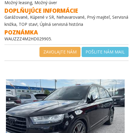
Možný leasing, Možný úver
DOPLŇUJÚCE INFORMÁCIE
Garážované, Kúpené v SR, Nehavarované, Prvý majiteľ, Servisná
knižka, TOP stav!, Úplná servisná história
POZNÁMKA
WAUZZZ4M2HD029905.
ZAVOLAJTE NÁM
POŠLITE NÁM MAIL