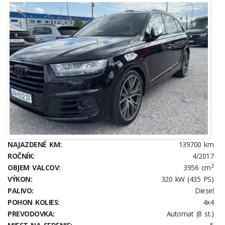
NAJAZDENÉ KM:
139700 km
ROČNÍK:
4/2017
3
OBJEM VALCOV:
3956 cm
VÝKON:
320 kW (435 PS)
PALIVO:
Diesel
POHON KOLIES:
4x4
PREVODOVKA:
Automat (8 st.)