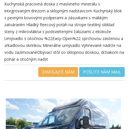
Kuchynská pracovná doska z masívneho minerálu s
integrovaným drezom a sklopným nadstavcom Kuchynský blok
s pevnými kovovými podperami a zásuvkami s mäkkým
zatváraním Hladký fleecový poťah na strope textilný obklad
steny z mikrovlákna s podsvietenými žalúziami z ekokože
Umývadlo s otočnou %22Easy-Open%22 sprchovou zástenou a
zrkadlovou skrinkou Minerálne umývadlo Vyhrievané nádrže na
vodu zazimovanéObývací stôl so sklopnou doskou, držiakom na
pohár a otočným nadst
ZAVOLAJTE NÁM
POŠLITE NÁM MAIL