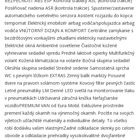
BEZPEČNOSŤ ABS ESP Kontrola stability ASC (kontrola trakcie)
Posilňovač riadenia ASR (kontrola trakcie). Spustenie/zastavenie
automatického svetelného senzora Asistent rozjazdu do kopca
tempomat Elektrický imobilizér airbag vodiča/spolujazdca airbag
vodiča VNÚTORNÝ DIZAJN A KOMFORT Centrálne zamykanie s
bezdrôtovými vonkajšími zrkadlami elektricky nastaviteľnými
Elektrické okná Ambientné osvetlenie Čiastočné kožené
vyhrievanie sedadiel vpredu Predné lakťové opierky Multifunkčný
volant Kožená klimatizácia na volante Bočná skupina sedadiel
Okrúhla skupina sedadiel Stredné sedenie Samostatná sprcha
WC s pevným lôžkom EXTRAS Zimný balík markízy Posuvné
dvere na pravom solárnom systéme Kovový filter pevných častíc
Letné pneumatiky LM Denné LED svetlá na monitorovanie tlaku
v pneumatikách Udržiavaná záručná knižka Nefajčiarske
vozidloPREMIUM VAN od Eura Mobil. Exkluzívne prostredie
premení každý okamih na výnimočný okamih. Pocíťte na svojich
výletoch ušľachtilé materiály a individuálne detaily. To všetko
robí dodávku vašim vlastnýmZadné odkladacie skrinky po celom
obvode a odkladacie priehradky vysokokvalitné dvojfarebné