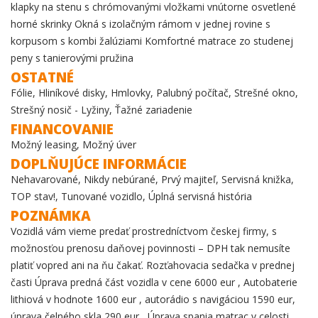
klapky na stenu s chrómovanými vložkami vnútorne osvetlené
horné skrinky Okná s izolačným rámom v jednej rovine s
korpusom s kombi žalúziami Komfortné matrace zo studenej
peny s tanierovými pružina
OSTATNÉ
Fólie, Hliníkové disky, Hmlovky, Palubný počítač, Strešné okno,
Strešný nosič - Lyžiny, Ťažné zariadenie
FINANCOVANIE
Možný leasing, Možný úver
DOPLŇUJÚCE INFORMÁCIE
Nehavarované, Nikdy nebúrané, Prvý majiteľ, Servisná knižka,
TOP stav!, Tunované vozidlo, Úplná servisná história
POZNÁMKA
Vozidlá vám vieme predať prostredníctvom českej firmy, s
možnosťou prenosu daňovej povinnosti – DPH tak nemusíte
platiť vopred ani na ňu čakať. Rozťahovacia sedačka v prednej
časti Úprava predná část vozidla v cene 6000 eur , Autobaterie
lithiová v hodnote 1600 eur , autorádio s navigáciou 1590 eur,
úprava čelného skla 290 eur , Úprava spania matrac v celosti