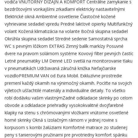
vodiča VNÚTORNÝ DIZAJN A KOMFORT Centrálne zamykanie s
bezdrôtovými vonkajšími zrkadlami elektricky nastaviteľnými
Elektrické okná Ambientné osvetlenie Čiastočné kožené
vyhrievanie sedadiel vpredu Predné lakťové opierky Multifunkčný
volant Kožená klimatizácia na volante Bočná skupina sedadiel
Okrúhla skupina sedadiel Stredné sedenie Samostatná sprcha
WC s pevným lôžkom EXTRAS Zimný balík markízy Posuvné
dvere na pravom solárnom systéme Kovový filter pevných častíc
Letné pneumatiky LM Denné LED svetlá na monitorovanie tlaku
v pneumatikách Udržiavaná záručná knižka Nefajčiarske
vozidloPREMIUM VAN od Eura Mobil. Exkluzívne prostredie
premení každý okamih na výnimočný okamih. Pocíťte na svojich
výletoch ušľachtilé materiály a individuálne detaily. To všetko
robí dodávku vašim vlastnýmZadné odkladacie skrinky po celom
obvode a odkladacie priehradky vysokokvalitné dvojfarebné
klapky na stenu s chrómovanými vložkami vnútorne osvetlené
horné skrinky Okná s izolačným rámom v jednej rovine s
korpusom s kombi žalúziami Komfortné matrace zo studenej
peny s tanierovými pružinami pre prvotriedny komfort spánku