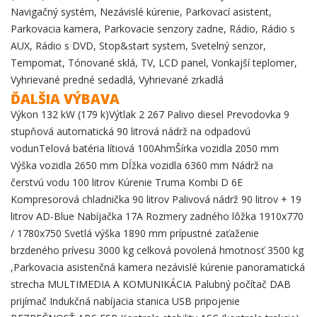
Navigačný systém, Nezávislé kúrenie, Parkovací asistent,
Parkovacia kamera, Parkovacie senzory zadne, Rádio, Rádio s
AUX, Rádio s DVD, Stop&start system, Svetelný senzor,
Tempomat, Tónované sklá, TV, LCD panel, Vonkajší teplomer,
Vyhrievané predné sedadlá, Vyhrievané zrkadlá
ĎALŠIA VÝBAVA
Výkon 132 kW (179 k)Výtlak 2 267 Palivo diesel Prevodovka 9
stupňová automatická 90 litrová nádrž na odpadovú
vodunTelová batéria lítiová 100AhmŠírka vozidla 2050 mm
Výška vozidla 2650 mm Dĺžka vozidla 6360 mm Nádrž na
čerstvú vodu 100 litrov Kúrenie Truma Kombi D 6E
Kompresorová chladnička 90 litrov Palivová nádrž 90 litrov + 19
litrov AD-Blue Nabíjačka 17A Rozmery zadného lôžka 1910x770
/ 1780x750 Svetlá výška 1890 mm prípustné zaťaženie
brzdeného prívesu 3000 kg celková povolená hmotnosť 3500 kg
,Parkovacia asistenčná kamera nezávislé kúrenie panoramatická
strecha MULTIMEDIA A KOMUNIKÁCIA Palubný počítač DAB
prijímač Indukčná nabíjacia stanica USB pripojenie