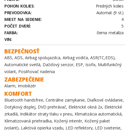
POHON KOLIES:
Predných kolies
PREVODOVKA:
Automat (9 st.)
MIEST NA SEDENIE:
4
POČET DVERÍ:
5
FARBA:
čierna metalíza
VIN:
BEZPEČNOSŤ
ABS, ADS, Airbag spolujazdca, Airbag vodiča, ASR(TC,EDS),
Automatické svetlá, Dažďový senzor, ESP, Isofix, Multifunkčný
volant, Posilňovač riadenia
ZABEZPEČENIE
Alarm, Imobilizér
KOMFORT
Bluetooth handsfree, Centrálne zamykanie, Diaľkové ovládanie,
Dotykový displej, DVD prehrávač, Elektrické okná 2x, Elektrické
zrkadlá, Indikátor straty tlaku v pneu, Klimatizácia automatická,
Klimatizovaná priehradka, Kožený interiér, Kožený paket
(volant), Lakťová opierka vzadu, LED reflektory, LED svietenie,