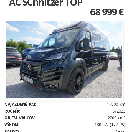
AC SChnitzer TOP
68 999 €
NAJAZDENÉ KM:
17500 km
ROČNÍK:
9/2023
3
OBJEM VALCOV:
2200 cm
VÝKON:
130 kW (177 PS)
PALIVO:
Diesel