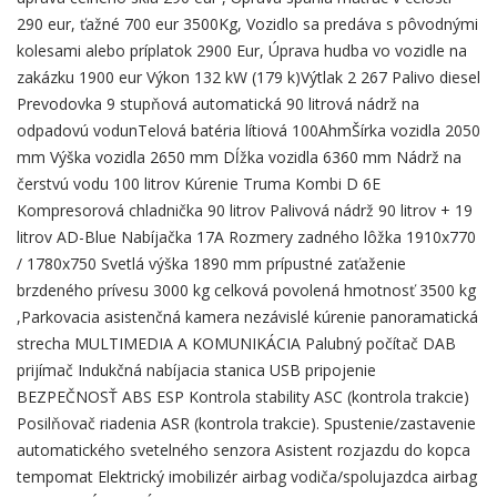
290 eur, ťažné 700 eur 3500Kg, Vozidlo sa predáva s pôvodnými
kolesami alebo príplatok 2900 Eur, Úprava hudba vo vozidle na
zakázku 1900 eur Výkon 132 kW (179 k)Výtlak 2 267 Palivo diesel
Prevodovka 9 stupňová automatická 90 litrová nádrž na
odpadovú vodunTelová batéria lítiová 100AhmŠírka vozidla 2050
mm Výška vozidla 2650 mm Dĺžka vozidla 6360 mm Nádrž na
čerstvú vodu 100 litrov Kúrenie Truma Kombi D 6E
Kompresorová chladnička 90 litrov Palivová nádrž 90 litrov + 19
litrov AD-Blue Nabíjačka 17A Rozmery zadného lôžka 1910x770
/ 1780x750 Svetlá výška 1890 mm prípustné zaťaženie
brzdeného prívesu 3000 kg celková povolená hmotnosť 3500 kg
,Parkovacia asistenčná kamera nezávislé kúrenie panoramatická
strecha MULTIMEDIA A KOMUNIKÁCIA Palubný počítač DAB
prijímač Indukčná nabíjacia stanica USB pripojenie
BEZPEČNOSŤ ABS ESP Kontrola stability ASC (kontrola trakcie)
Posilňovač riadenia ASR (kontrola trakcie). Spustenie/zastavenie
automatického svetelného senzora Asistent rozjazdu do kopca
tempomat Elektrický imobilizér airbag vodiča/spolujazdca airbag