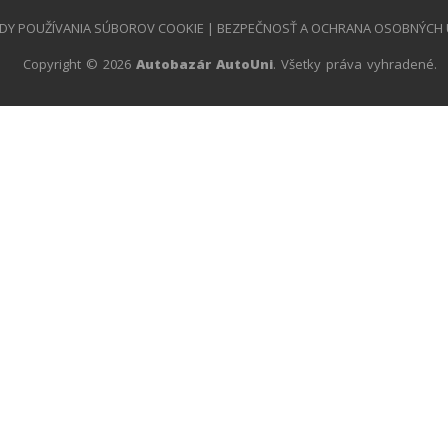
DY POUŽÍVANIA SÚBOROV COOKIE
|
BEZPEČNOSŤ A OCHRANA OSOBNÝCH 
Copyright © 2026
Autobazár AutoUni
. Všetky práva vyhradené.