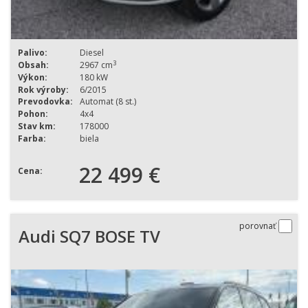
Palivo:
Diesel
3
Obsah:
2967 cm
Výkon:
180 kW
Rok výroby:
6/2015
Prevodovka:
Automat (8 st.)
Pohon:
4x4
Stav km:
178000
Farba:
biela
22 499 €
Cena:
porovnať
Audi SQ7 BOSE TV