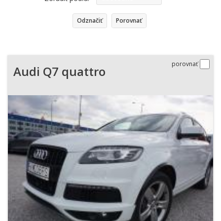
vzostupne
Odznačiť
Porovnať
porovnať
Audi Q7 quattro