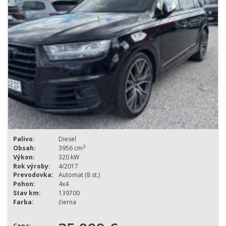
Palivo:
Diesel
3
Obsah:
3956 cm
Výkon:
320 kW
Rok výroby:
4/2017
Prevodovka:
Automat (8 st.)
Pohon:
4x4
Stav km:
139700
Farba:
čierna
Cena: